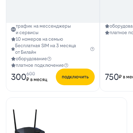
трафик на мессенджеры
оборудова
и сервисы
платное п
10 номеров на семью
Бесплатная SIM на 3 месяца
от Билайн
оборудование
платное подключение
600
300
750
подключить
₽ в ме
₽ в месяц