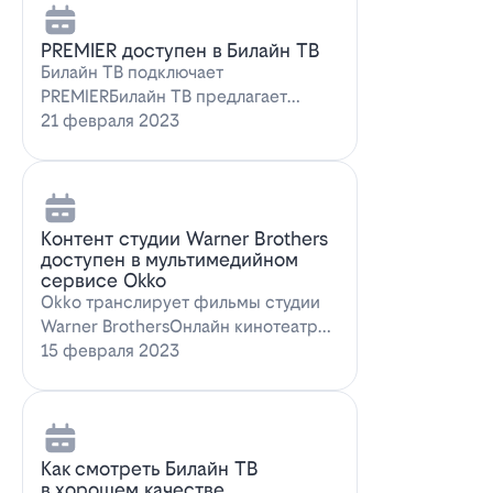
PREMIER доступен в Билайн ТВ
Билайн ТВ подключает
PREMIERБилайн ТВ предлагает
подписку на PREMIER. Всем
21 февраля 2023
абонентам, подключившим о…
Контент студии Warner Brothers
доступен в мультимедийном
сервисе Okko
Okko транслирует фильмы студии
Warner BrothersОнлайн кинотеатр
Okko пополнил коллекцию лучшими
15 февраля 2023
голли…
Как смотреть Билайн ТВ
в хорошем качестве