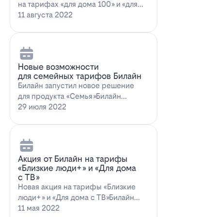
на тарифах «для дома 100» и «для
дома 100 с…
11 августа 2022
Новые возможности
для семейных тарифов Билайн
Билайн запустил новое решение
для продукта «Семья»Билайн
объявил о запуске новых возможн…
29 июля 2022
Акция от Билайн на тарифы
«Близкие люди+» и «Для дома
с ТВ»
Новая акция на тарифы «Близкие
люди+» и «Для дома с ТВ»Билайн
предлагает выг…
11 мая 2022