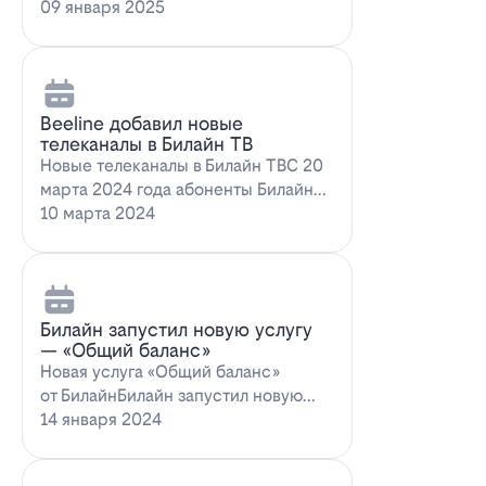
запускает новое выгодное
09 января 2025
предложение для…
Beeline добавил новые
телеканалы в Билайн ТВ
Новые телеканалы в Билайн ТВС 20
марта 2024 года абоненты Билайн
ТВ получат возможность
10 марта 2024
наслаждаться…
Билайн запустил новую услугу
— «Общий баланс»
Новая услуга «Общий баланс»
от БилайнБилайн запустил новую
услугу – "Общий баланс"…
14 января 2024