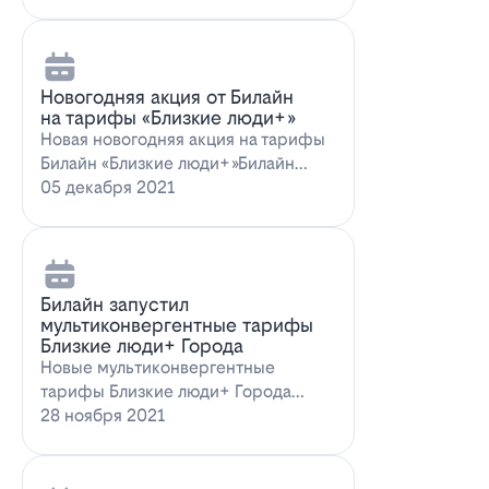
Новогодняя акция от Билайн
на тарифы «Близкие люди+»
Новая новогодняя акция на тарифы
Билайн «Близкие люди+»Билайн
предлагает новогоднее пред…
05 декабря 2021
Билайн запустил
мультиконвергентные тарифы
Близкие люди+ Города
Новые мультиконвергентные
тарифы Близкие люди+ Города
от БилайнОператор Билайн радует
28 ноября 2021
новых и действ…