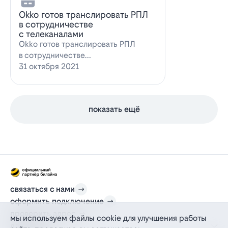
Оkko готов транслировать РПЛ
в сотрудничестве
с телеканалами
Оkko готов транслировать РПЛ
в сотрудничестве
с каналамиВидеосервис Okko
31 октября 2021
заявил о готовности приступ…
показать ещё
связаться с нами
оформить подключение
проверить адрес
мы используем файлы cookie для улучшения работы
для дома