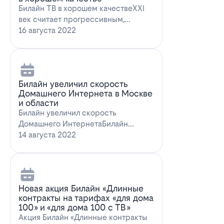
Билайн ТВ в хорошем качествеXXI
век считает прогрессивным,
большинство технологий доступны
16 августа 2022
всем поль…
Билайн увеличил скорость
Домашнего Интернета в Москве
и области
Билайн увеличил скорость
Домашнего ИнтернетаБилайн
увеличил скорость Домашнего
14 августа 2022
Интернета. За последн…
Новая акция Билайн «Длинные
контракты на тарифах «для дома
100» и «для дома 100 с ТВ»
Акция Билайн «Длинные контракты