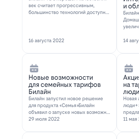
и об
век считает прогрессивным,
большинство технологий доступны
Билайн
всем поль…
Домаш
увелич
Интерн
16 августа 2022
14 авг
Новые возможности
Акци
для семейных тарифов
на т
Билайн
люди
Билайн запустил новое решение
Новая 
для продукта «Семья»Билайн
люди+»
объявил о запуске новых возможн…
предла
29 июля 2022
11 мая