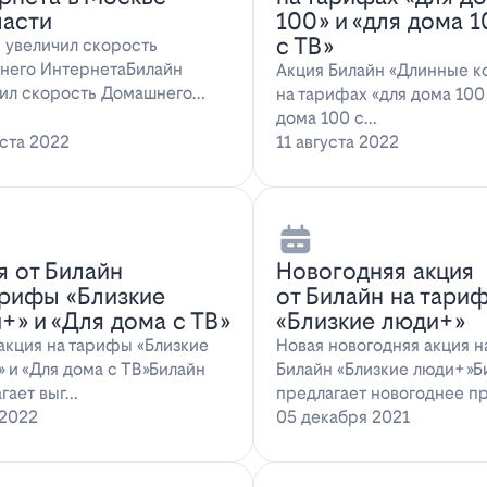
ласти
100» и «для дома 
с ТВ»
 увеличил скорость
него ИнтернетаБилайн
Акция Билайн «Длинные к
ил скорость Домашнего
на тарифах «для дома 100»
ета. За последн…
дома 100 с…
уста 2022
11 августа 2022
я от Билайн
Новогодняя акция
арифы «Близкие
от Билайн на тари
+» и «Для дома с ТВ»
«Близкие люди+»
акция на тарифы «Близкие
Новая новогодняя акция 
 и «Для дома с ТВ»Билайн
Билайн «Близкие люди+»Б
гает выг…
предлагает новогоднее п
 2022
05 декабря 2021