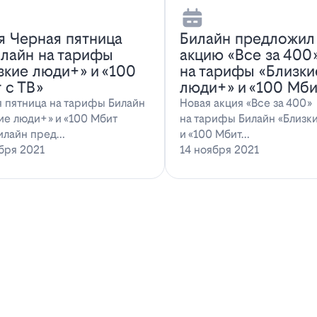
я Черная пятница
Билайн предложил
илайн на тарифы
акцию «Все за 400
зкие люди+» и «100
на тарифы «Близки
 с ТВ»
люди+» и «100 Мби
 пятница на тарифы Билайн
Новая акция «Все за 400»
ие люди+» и «100 Мбит
на тарифы Билайн «Близк
илайн пред…
и «100 Мбит…
бря 2021
14 ноября 2021