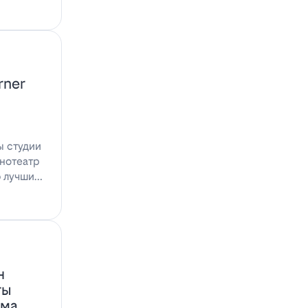
rner
ы студии
инотеатр
ю лучшими
н
ты
ома