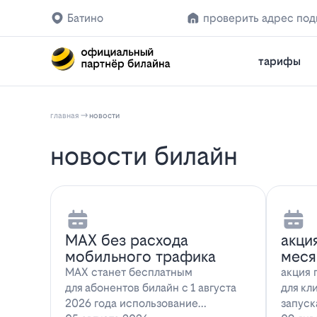
Батино
проверить адрес по
тарифы
главная
новости
новости билайн
MAX без расхода
акци
мобильного трафика
меся
MAX станет бесплатным
акция 
для абонентов билайн с 1 августа
для кл
2026 года использование
запуск