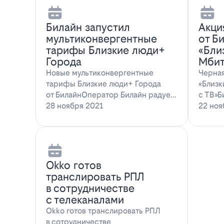
Билайн запустил
Акци
мультиконвергентные
от Б
тарифы Близкие люди+
«Бли
Города
Мбит
Новые мультиконвергентные
Черная
тарифы Близкие люди+ Города
«Близк
от БилайнОператор Билайн радует
с ТВ»Б
новых и действ…
28 ноября 2021
22 ноя
Оkko готов
транслировать РПЛ
в сотрудничестве
с телеканалами
Оkko готов транслировать РПЛ
в сотрудничестве