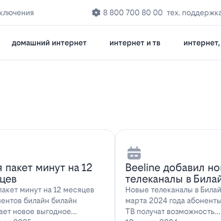
дключения
8 800 700 80 00
тех. поддержк
домашний интернет
интернет и тв
интернет, 
я пакет минут на 12
Beeline добавил н
цев
телеканалы в Била
пакет минут на 12 месяцев
Новые телеканалы в Била
иентов билайн билайн
марта 2024 года абонент
ает новое выгодное
ТВ получат возможность