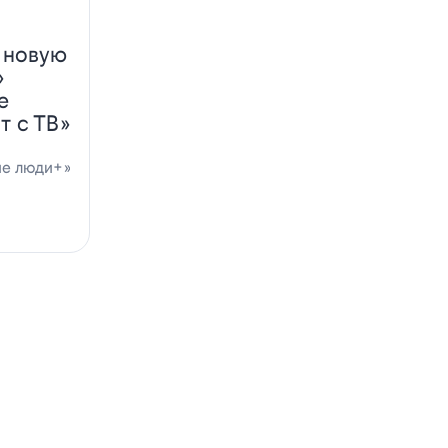
 новую
»
е
т с ТВ»
ие люди+»