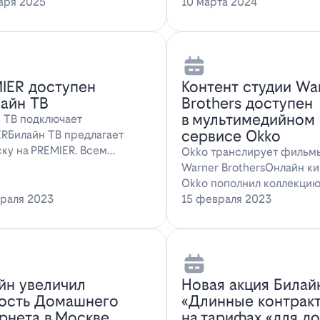
ожение для…
аря 2025
наслаждаться…
10 марта 2024
IER доступен
Контент студии Wa
лайн ТВ
Brothers доступен
в мультимедийном
 ТВ подключает
сервисе Okko
RБилайн ТВ предлагает
ку на PREMIER. Всем
Okko транслирует фильм
там, подключившим о…
Warner BrothersОнлайн к
Okko пополнил коллекци
раля 2023
голли…
15 февраля 2023
йн увеличил
Новая акция Билай
ость Домашнего
«Длинные контрак
рнета в Москве
на тарифах «для д