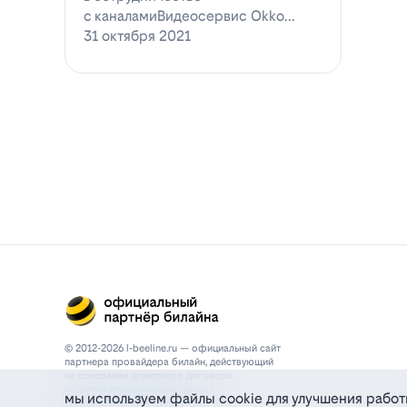
с каналамиВидеосервис Okko
заявил о готовности приступ…
31 октября 2021
© 2012-2026 l-beeline.ru — официальный сайт
партнера провайдера билайн, действующий
на основании агентского договора
политика персональных данных
мы используем файлы cookie для улучшения работ
политика конфиденциальности