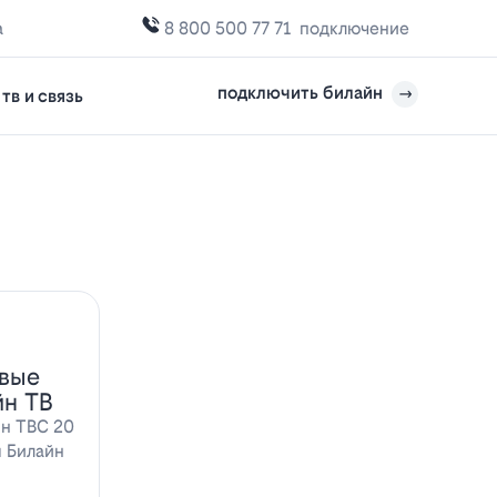
а
8 800 500 77 71
подключение
подключить билайн
тв и связь
овые
йн ТВ
йн ТВС 20
ы Билайн