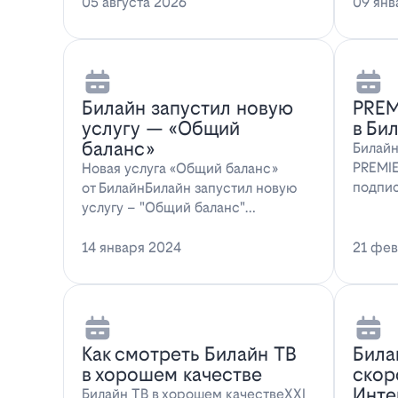
мессенджера MAX перес…
05 августа 2026
предл
09 янв
Билайн запустил новую
PREM
услугу — «Общий
в Би
баланс»
Билайн
PREMIE
Новая услуга «Общий баланс»
подпис
от БилайнБилайн запустил новую
абонен
услугу – "Общий баланс"…
14 января 2024
21 фев
Как смотреть Билайн ТВ
Била
в хорошем качестве
скор
Инте
Билайн ТВ в хорошем качествеXXI