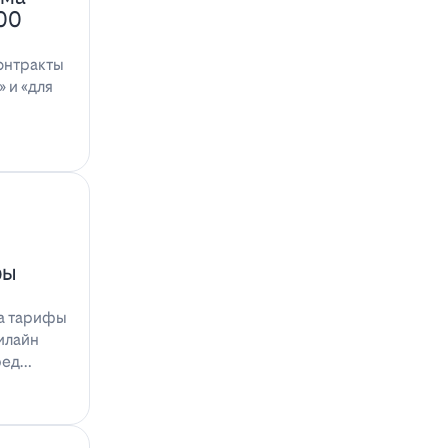
100
онтракты
 и «для
фы
на тарифы
илайн
ред…