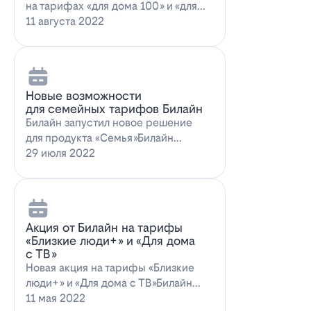
на тарифах «для дома 100» и «для
дома 100 с…
11 августа 2022
Новые возможности
для семейных тарифов Билайн
Билайн запустил новое решение
для продукта «Семья»Билайн
объявил о запуске новых возможн…
29 июля 2022
Акция от Билайн на тарифы
«Близкие люди+» и «Для дома
с ТВ»
Новая акция на тарифы «Близкие
люди+» и «Для дома с ТВ»Билайн
предлагает выг…
11 мая 2022