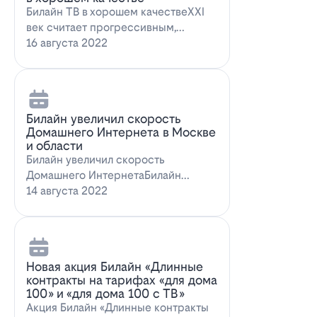
Билайн ТВ в хорошем качествеXXI
век считает прогрессивным,
большинство технологий доступны
16 августа 2022
всем поль…
Билайн увеличил скорость
Домашнего Интернета в Москве
и области
Билайн увеличил скорость
Домашнего ИнтернетаБилайн
увеличил скорость Домашнего
14 августа 2022
Интернета. За последн…
Новая акция Билайн «Длинные
контракты на тарифах «для дома
100» и «для дома 100 с ТВ»
Акция Билайн «Длинные контракты