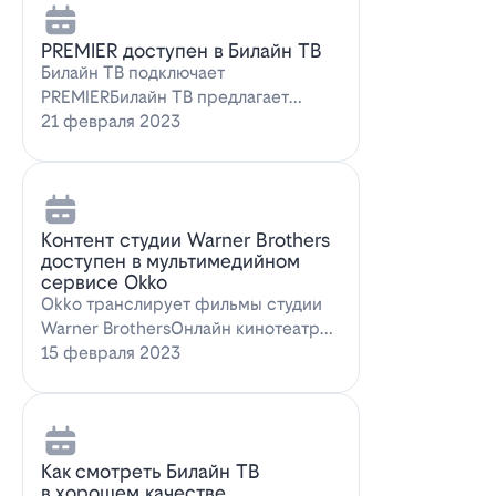
PREMIER доступен в Билайн ТВ
Билайн ТВ подключает
PREMIERБилайн ТВ предлагает
подписку на PREMIER. Всем
21 февраля 2023
абонентам, подключившим о…
Контент студии Warner Brothers
доступен в мультимедийном
сервисе Okko
Okko транслирует фильмы студии
Warner BrothersОнлайн кинотеатр
Okko пополнил коллекцию лучшими
15 февраля 2023
голли…
Как смотреть Билайн ТВ
в хорошем качестве