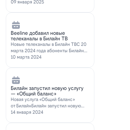
запускает новое выгодное
09 января 2025
предложение для…
Beeline добавил новые
телеканалы в Билайн ТВ
Новые телеканалы в Билайн ТВС 20
марта 2024 года абоненты Билайн
ТВ получат возможность
10 марта 2024
наслаждаться…
Билайн запустил новую услугу
— «Общий баланс»
Новая услуга «Общий баланс»
от БилайнБилайн запустил новую
услугу – "Общий баланс"…
14 января 2024