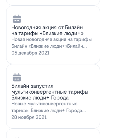
Новогодняя акция от Билайн
на тарифы «Близкие люди+»
Новая новогодняя акция на тарифы
Билайн «Близкие люди+»Билайн
предлагает новогоднее пред…
05 декабря 2021
Билайн запустил
мультиконвергентные тарифы
Близкие люди+ Города
Новые мультиконвергентные
тарифы Близкие люди+ Города
от БилайнОператор Билайн радует
28 ноября 2021
новых и действ…