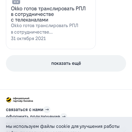
Оkko готов транслировать РПЛ
в сотрудничестве
с телеканалами
Оkko готов транслировать РПЛ
в сотрудничестве
с каналамиВидеосервис Okko
31 октября 2021
заявил о готовности приступ…
показать ещё
связаться с нами
оформить подключение
проверить адрес
мы используем файлы cookie для улучшения работы
для дома