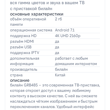
вся гамма цветов и звука в вашем ТВ
с приставкой билайн
основные характеристики
объём оперативной
2 гб
памяти
операционная система
Android 7.1
поддержка HD
4K UHD 2160p
разъём HDMI
да
разъём USB
да
поддержка IPTV
да
дополнительная
работает с любым
информация
домашним интернетом
производитель
билайн
страна
Китай
описание
билайн GRB485 – это современная ТВ-приставка,
которая откроет доступ к вашему любимому
контенту в высоком качестве. С ней вы сможете
наслаждаться чётким изображением и быстрым
переключением каналов. Удобный интерфейс