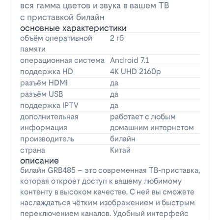
вся гамма цветов и звука в вашем ТВ
с приставкой билайн
основные характеристики
объём оперативной
2 гб
памяти
операционная система
Android 7.1
поддержка HD
4K UHD 2160p
разъём HDMI
да
разъём USB
да
поддержка IPTV
да
дополнительная
работает с любым
информация
домашним интернетом
производитель
билайн
страна
Китай
описание
билайн GRB485 – это современная ТВ-приставка,
которая откроет доступ к вашему любимому
контенту в высоком качестве. С ней вы сможете
наслаждаться чётким изображением и быстрым
переключением каналов. Удобный интерфейс