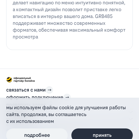
делает навигацию по меню интуитивно понятной,
а компактный дизайн позволит приставке легко
вписаться в интерьер вашего дома. GRB485
поддерживает множество современных
форматов, обеспечивая максимальный комфорт
просмотра
связаться с нами
оформить подключение
проверить адрес
мы используем файлы cookie для улучшения работы
для дома
сайта. продолжая, вы соглашаетесь
информация
с их использованием
© 2012-2026 l-beeline.ru — официальный сайт партнера провайдера билайн,
действующий на основании агентского договора
политика персональных данных
подробнее
принять
политика конфиденциальности