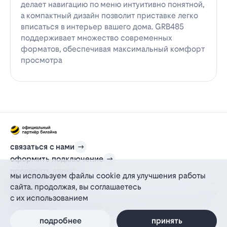
делает навигацию по меню интуитивно понятной,
а компактный дизайн позволит приставке легко
вписаться в интерьер вашего дома. GRB485
поддерживает множество современных
форматов, обеспечивая максимальный комфорт
просмотра
связаться с нами
оформить подключение
проверить адрес
мы используем файлы cookie для улучшения работы
для дома
сайта. продолжая, вы соглашаетесь
информация
с их использованием
© 2012-2026 l-beeline.ru — официальный сайт партнера провайдера билайн,
действующий на основании агентского договора
политика персональных данных
подробнее
принять
политика конфиденциальности