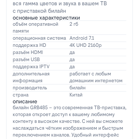
вся гамма цветов и звука в вашем ТВ
с приставкой билайн
основные характеристики
объём оперативной
2 гб
памяти
операционная система
Android 7.1
поддержка HD
4K UHD 2160p
разъём HDMI
да
разъём USB
да
поддержка IPTV
да
дополнительная
работает с любым
информация
домашним интернетом
производитель
билайн
страна
Китай
описание
билайн GRB485 – это современная ТВ-приставка,
которая откроет доступ к вашему любимому
контенту в высоком качестве. С ней вы сможете
наслаждаться чётким изображением и быстрым
переключением каналов. Удобный интерфейс