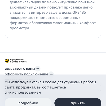
делает навигацию по меню интуитивно понятной,
а компактный дизайн позволит приставке легко
вписаться в интерьер вашего дома. GRB485
поддерживает множество современных
форматов, обеспечивая максимальный комфорт
просмотра
связаться с нами
оформить подключение
проверить адрес
мы используем файлы cookie для улучшения работы
для дома
сайта. продолжая, вы соглашаетесь
информация
с их использованием
© 2012-2026 l-beeline.ru — официальный сайт партнера провайдера билайн,
действующий на основании агентского договора
политика персональных данных
подробнее
принять
политика конфиденциальности