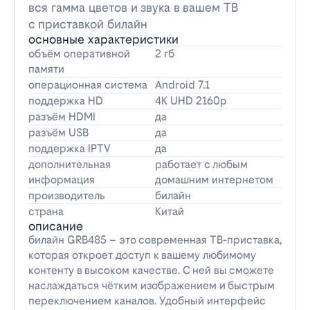
вся гамма цветов и звука в вашем ТВ
с приставкой билайн
основные характеристики
объём оперативной
2 гб
памяти
операционная система
Android 7.1
поддержка HD
4K UHD 2160p
разъём HDMI
да
разъём USB
да
поддержка IPTV
да
дополнительная
работает с любым
информация
домашним интернетом
производитель
билайн
страна
Китай
описание
билайн GRB485 – это современная ТВ-приставка,
которая откроет доступ к вашему любимому
контенту в высоком качестве. С ней вы сможете
наслаждаться чётким изображением и быстрым
переключением каналов. Удобный интерфейс