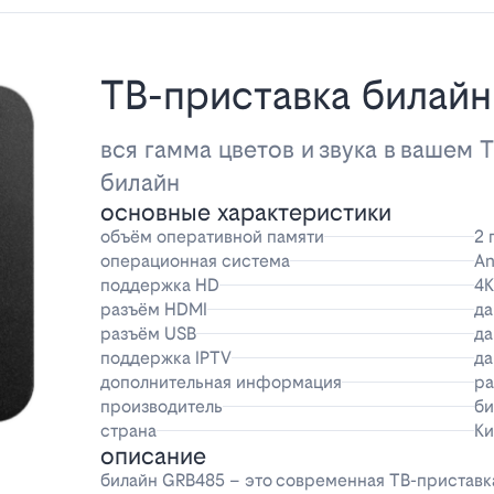
ТВ-приставка билай
вся гамма цветов и звука в вашем 
билайн
основные характеристики
объём оперативной памяти
2 
операционная система
An
поддержка HD
4K
разъём HDMI
да
разъём USB
да
поддержка IPTV
да
дополнительная информация
ра
производитель
би
страна
Ки
описание
билайн GRB485 – это современная ТВ-приставка