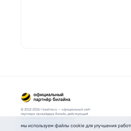
© 2012-2026 l-beeline.ru — официальный сайт
партнера провайдера билайн, действующий
на основании агентского договора
политика персональных данных
мы используем файлы cookie для улучшения работ
политика конфиденциальности