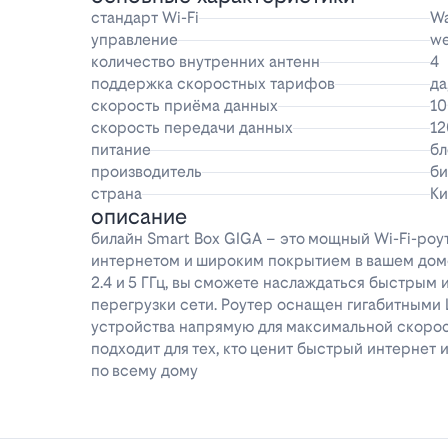
стандарт Wi-Fi
Wa
управление
w
количество внутренних антенн
4
поддержка скоростных тарифов
да
скорость приёма данных
10
скорость передачи данных
12
питание
бл
производитель
би
страна
Ки
описание
билайн Smart Box GIGA – это мощный Wi-Fi-роу
интернетом и широким покрытием в вашем доме
2.4 и 5 ГГц, вы сможете наслаждаться быстрым 
перегрузки сети. Роутер оснащен гигабитными 
устройства напрямую для максимальной скорос
подходит для тех, кто ценит быстрый интернет
по всему дому