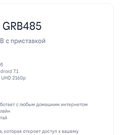
н GRB485
ТВ с приставкой
гб
droid 7.1
 UHD 2160p
ботает с любым домашним интернетом
лайн
тай
, которая откроет доступ к вашему