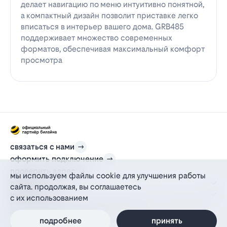
делает навигацию по меню интуитивно понятной,
а компактный дизайн позволит приставке легко
вписаться в интерьер вашего дома. GRB485
поддерживает множество современных
форматов, обеспечивая максимальный комфорт
просмотра
связаться с нами
оформить подключение
проверить адрес
мы используем файлы cookie для улучшения работы
для дома
сайта. продолжая, вы соглашаетесь
информация
с их использованием
© 2012-2026 l-beeline.ru — официальный сайт партнера провайдера билайн,
действующий на основании агентского договора
политика персональных данных
подробнее
принять
политика конфиденциальности