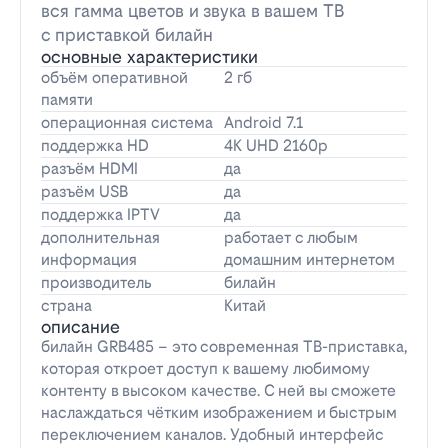
вся гамма цветов и звука в вашем ТВ
с приставкой билайн
основные характеристики
объём оперативной
2 гб
памяти
операционная система
Android 7.1
поддержка HD
4K UHD 2160p
разъём HDMI
да
разъём USB
да
поддержка IPTV
да
дополнительная
работает с любым
информация
домашним интернетом
производитель
билайн
страна
Китай
описание
билайн GRB485 – это современная ТВ-приставка,
которая откроет доступ к вашему любимому
контенту в высоком качестве. С ней вы сможете
наслаждаться чётким изображением и быстрым
переключением каналов. Удобный интерфейс