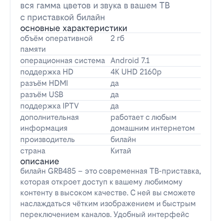
вся гамма цветов и звука в вашем ТВ
с приставкой билайн
основные характеристики
объём оперативной
2 гб
памяти
операционная система
Android 7.1
поддержка HD
4K UHD 2160p
разъём HDMI
да
разъём USB
да
поддержка IPTV
да
дополнительная
работает с любым
информация
домашним интернетом
производитель
билайн
страна
Китай
описание
билайн GRB485 – это современная ТВ-приставка,
которая откроет доступ к вашему любимому
контенту в высоком качестве. С ней вы сможете
наслаждаться чётким изображением и быстрым
переключением каналов. Удобный интерфейс