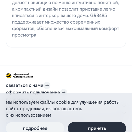
делает навигацию по меню интуитивно понятной,
а компактный дизайн позволит приставке легко
вписаться в интерьер вашего дома. GRB485
поддерживает множество современных
форматов, обеспечивая максимальный комфорт
просмотра
связаться с нами
оформить подключение
проверить адрес
мы используем файлы cookie для улучшения работы
для дома
сайта. продолжая, вы соглашаетесь
информация
с их использованием
© 2012-2026 l-beeline.ru — официальный сайт партнера провайдера билайн,
действующий на основании агентского договора
политика персональных данных
подробнее
принять
политика конфиденциальности