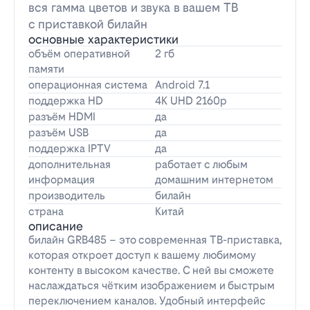
вся гамма цветов и звука в вашем ТВ
с приставкой билайн
основные характеристики
объём оперативной
2 гб
памяти
операционная система
Android 7.1
поддержка HD
4K UHD 2160p
разъём HDMI
да
разъём USB
да
поддержка IPTV
да
дополнительная
работает с любым
информация
домашним интернетом
производитель
билайн
страна
Китай
описание
билайн GRB485 – это современная ТВ-приставка,
которая откроет доступ к вашему любимому
контенту в высоком качестве. С ней вы сможете
наслаждаться чётким изображением и быстрым
переключением каналов. Удобный интерфейс