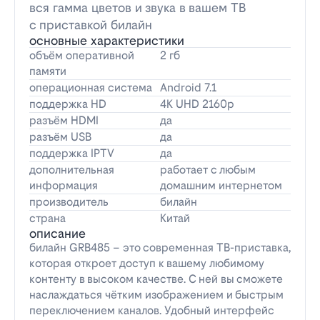
вся гамма цветов и звука в вашем ТВ
с приставкой билайн
основные характеристики
объём оперативной
2 гб
памяти
операционная система
Android 7.1
поддержка HD
4K UHD 2160p
разъём HDMI
да
разъём USB
да
поддержка IPTV
да
дополнительная
работает с любым
информация
домашним интернетом
производитель
билайн
страна
Китай
описание
билайн GRB485 – это современная ТВ-приставка,
которая откроет доступ к вашему любимому
контенту в высоком качестве. С ней вы сможете
наслаждаться чётким изображением и быстрым
переключением каналов. Удобный интерфейс