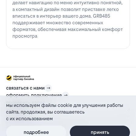
делает навигацию по меню интуитивно понятной,
а компактный дизайн позволит приставке легко
вписаться в интерьер вашего дома. GRB485
поддерживает множество современных
форматов, обеспечивая максимальный комфорт
просмотра
связаться с нами
оформить подключение
проверить адрес
мы используем файлы cookie для улучшения работы
для дома
сайта. продолжая, вы соглашаетесь
информация
с их использованием
© 2012-2026 l-beeline.ru — официальный сайт партнера провайдера билайн,
действующий на основании агентского договора
политика персональных данных
подробнее
принять
политика конфиденциальности