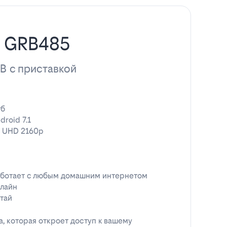
н GRB485
ТВ с приставкой
гб
droid 7.1
 UHD 2160p
ботает с любым домашним интернетом
лайн
тай
, которая откроет доступ к вашему