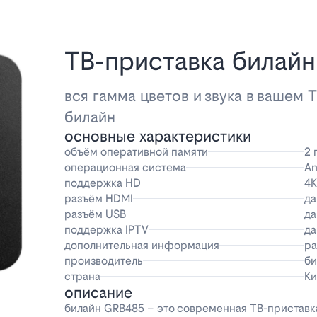
ТВ-приставка билай
вся гамма цветов и звука в вашем 
билайн
основные характеристики
объём оперативной памяти
2 
операционная система
An
поддержка HD
4K
разъём HDMI
да
разъём USB
да
поддержка IPTV
да
дополнительная информация
ра
производитель
би
страна
Ки
описание
билайн GRB485 – это современная ТВ-приставка