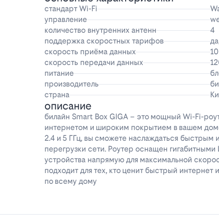
стандарт Wi-Fi
Wa
управление
w
количество внутренних антенн
4
поддержка скоростных тарифов
да
скорость приёма данных
10
скорость передачи данных
12
питание
бл
производитель
би
страна
Ки
описание
билайн Smart Box GIGA – это мощный Wi-Fi-роу
интернетом и широким покрытием в вашем доме
2.4 и 5 ГГц, вы сможете наслаждаться быстрым 
перегрузки сети. Роутер оснащен гигабитными 
устройства напрямую для максимальной скорос
подходит для тех, кто ценит быстрый интернет
по всему дому