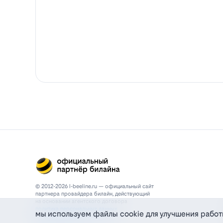
© 2012-2026 l-beeline.ru — официальный сайт
партнера провайдера билайн, действующий
на основании агентского договора
политика персональных данных
мы используем файлы cookie для улучшения работ
политика конфиденциальности