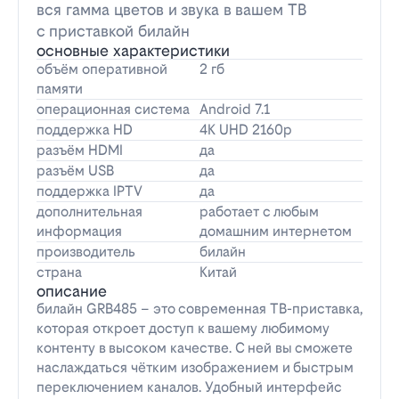
вся гамма цветов и звука в вашем ТВ
с приставкой билайн
основные характеристики
объём оперативной
2 гб
памяти
операционная система
Android 7.1
поддержка HD
4K UHD 2160p
разъём HDMI
да
разъём USB
да
поддержка IPTV
да
дополнительная
работает с любым
информация
домашним интернетом
производитель
билайн
страна
Китай
описание
билайн GRB485 – это современная ТВ-приставка,
которая откроет доступ к вашему любимому
контенту в высоком качестве. С ней вы сможете
наслаждаться чётким изображением и быстрым
переключением каналов. Удобный интерфейс