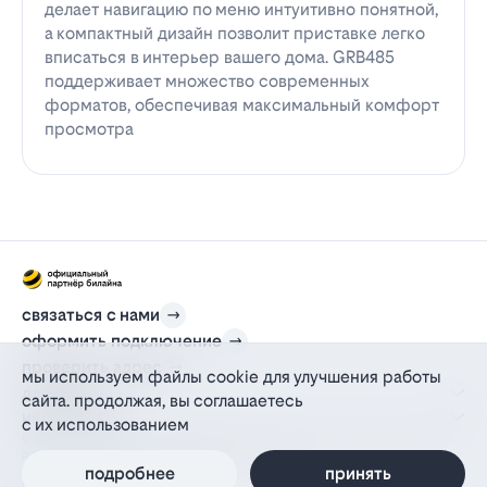
делает навигацию по меню интуитивно понятной,
а компактный дизайн позволит приставке легко
вписаться в интерьер вашего дома. GRB485
поддерживает множество современных
форматов, обеспечивая максимальный комфорт
просмотра
связаться с нами
оформить подключение
проверить адрес
мы используем файлы cookie для улучшения работы
для дома
сайта. продолжая, вы соглашаетесь
информация
с их использованием
© 2012-2026 l-beeline.ru — официальный сайт партнера провайдера билайн,
действующий на основании агентского договора
политика персональных данных
подробнее
принять
политика конфиденциальности