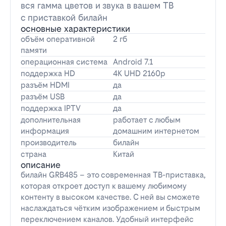
вся гамма цветов и звука в вашем ТВ
с приставкой билайн
основные характеристики
объём оперативной
2 гб
памяти
операционная система
Android 7.1
поддержка HD
4K UHD 2160p
разъём HDMI
да
разъём USB
да
поддержка IPTV
да
дополнительная
работает с любым
информация
домашним интернетом
производитель
билайн
страна
Китай
описание
билайн GRB485 – это современная ТВ-приставка,
которая откроет доступ к вашему любимому
контенту в высоком качестве. С ней вы сможете
наслаждаться чётким изображением и быстрым
переключением каналов. Удобный интерфейс