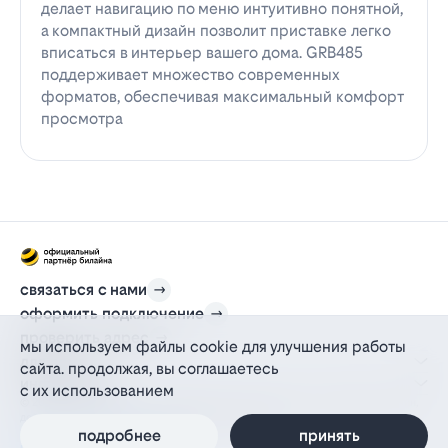
делает навигацию по меню интуитивно понятной,
а компактный дизайн позволит приставке легко
вписаться в интерьер вашего дома. GRB485
поддерживает множество современных
форматов, обеспечивая максимальный комфорт
просмотра
связаться с нами
оформить подключение
проверить адрес
мы используем файлы cookie для улучшения работы
для дома
сайта. продолжая, вы соглашаетесь
информация
с их использованием
© 2012-2026 l-beeline.ru — официальный сайт партнера провайдера билайн,
действующий на основании агентского договора
политика персональных данных
подробнее
принять
политика конфиденциальности