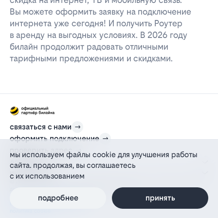
Вы можете оформить заявку на подключение
интернета уже сегодня! И получить Роутер
в аренду на выгодных условиях. В 2026 году
билайн продолжит радовать отличными
тарифными предложениями и скидками.
связаться с нами
оформить подключение
проверить адрес
мы используем файлы cookie для улучшения работы
для дома
сайта. продолжая, вы соглашаетесь
информация
с их использованием
© 2012-2026 l-beeline.ru — официальный сайт партнера провайдера билайн,
действующий на основании агентского договора
политика персональных данных
подробнее
принять
политика конфиденциальности
политика cookie