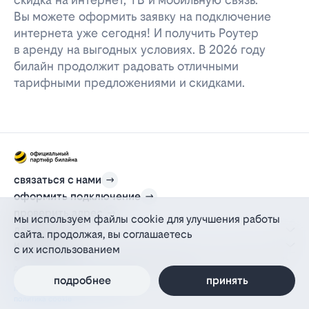
Вы можете оформить заявку на подключение
интернета уже сегодня! И получить Роутер
в аренду на выгодных условиях. В 2026 году
билайн продолжит радовать отличными
тарифными предложениями и скидками.
связаться с нами
оформить подключение
проверить адрес
мы используем файлы cookie для улучшения работы
для дома
сайта. продолжая, вы соглашаетесь
информация
с их использованием
© 2012-2026 l-beeline.ru — официальный сайт партнера провайдера билайн,
действующий на основании агентского договора
политика персональных данных
подробнее
принять
политика конфиденциальности
политика cookie