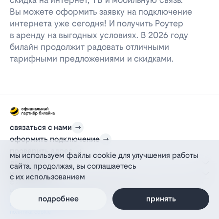
Вы можете оформить заявку на подключение
интернета уже сегодня! И получить Роутер
в аренду на выгодных условиях. В 2026 году
билайн продолжит радовать отличными
тарифными предложениями и скидками.
связаться с нами
оформить подключение
проверить адрес
мы используем файлы cookie для улучшения работы
для дома
сайта. продолжая, вы соглашаетесь
информация
с их использованием
© 2012-2026 l-beeline.ru — официальный сайт партнера провайдера билайн,
действующий на основании агентского договора
политика персональных данных
подробнее
принять
политика конфиденциальности
политика cookie