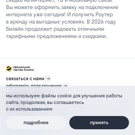
Вы можете оформить заявку на подключение
интернета уже сегодня! И получить Роутер
в аренду на выгодных условиях. В 2026 году
билайн продолжит радовать отличными
тарифными предложениями и скидками.
связаться с нами
оформить подключение
проверить адрес
мы используем файлы cookie для улучшения работы
для дома
сайта. продолжая, вы соглашаетесь
информация
с их использованием
© 2012-2026 l-beeline.ru — официальный сайт партнера провайдера билайн,
действующий на основании агентского договора
политика персональных данных
подробнее
принять
политика конфиденциальности
политика cookie