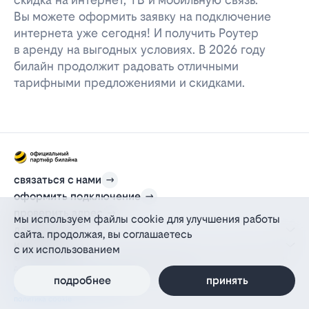
Вы можете оформить заявку на подключение
интернета уже сегодня! И получить Роутер
в аренду на выгодных условиях. В 2026 году
билайн продолжит радовать отличными
тарифными предложениями и скидками.
связаться с нами
оформить подключение
проверить адрес
мы используем файлы cookie для улучшения работы
для дома
сайта. продолжая, вы соглашаетесь
информация
с их использованием
© 2012-2026 l-beeline.ru — официальный сайт партнера провайдера билайн,
действующий на основании агентского договора
политика персональных данных
подробнее
принять
политика конфиденциальности
политика cookie