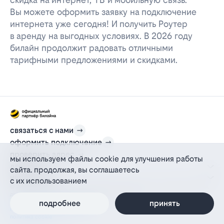
Вы можете оформить заявку на подключение
интернета уже сегодня! И получить Роутер
в аренду на выгодных условиях. В 2026 году
билайн продолжит радовать отличными
тарифными предложениями и скидками.
связаться с нами
оформить подключение
проверить адрес
мы используем файлы cookie для улучшения работы
для дома
сайта. продолжая, вы соглашаетесь
информация
с их использованием
© 2012-2026 l-beeline.ru — официальный сайт партнера провайдера билайн,
действующий на основании агентского договора
политика персональных данных
подробнее
принять
политика конфиденциальности
политика cookie