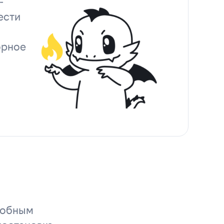
-
ести
орное
удобным