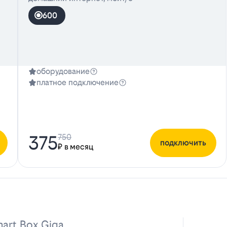
600
оборудование
платное подключение
375
750
подключить
₽ в месяц
art Box Giga