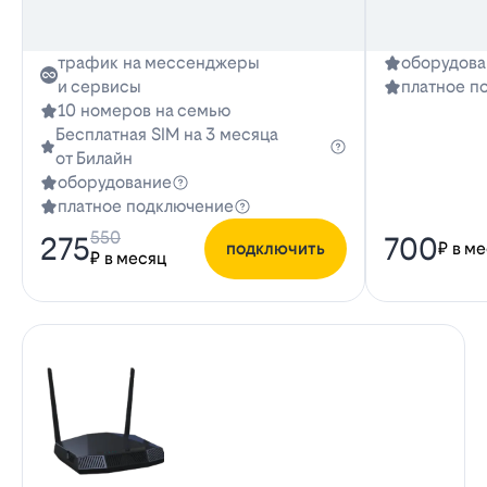
трафик на мессенджеры
оборудова
и сервисы
платное п
10 номеров на семью
Бесплатная SIM на 3 месяца
от Билайн
оборудование
платное подключение
550
275
700
подключить
₽ в м
₽ в месяц