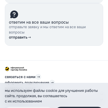
ответим на все ваши вопросы
отправьте заявку и мы ответим на все ваши
вопросы
отправить
связаться с нами
оформить подключение
проверить адрес
мы используем файлы cookie для улучшения работы
для дома
сайта. продолжая, вы соглашаетесь
информация
с их использованием
© 2012-2026 l-beeline.ru — официальный сайт партнера провайдера билайн,
действующий на основании агентского договора