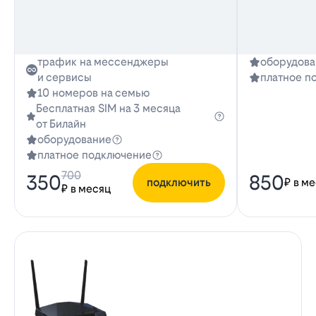
трафик на мессенджеры
оборудова
и сервисы
платное п
10 номеров на семью
Бесплатная SIM на 3 месяца
от Билайн
оборудование
платное подключение
700
350
850
подключить
₽ в м
₽ в месяц