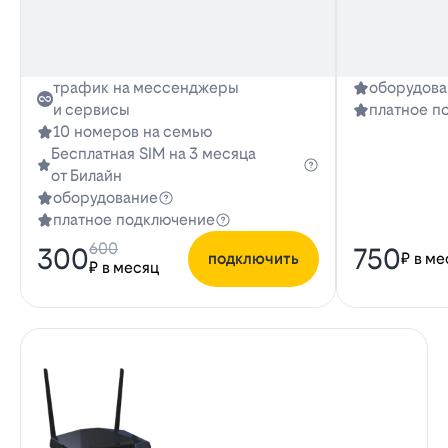
трафик на мессенджеры
оборудова
и сервисы
платное п
10 номеров на семью
Бесплатная SIM на 3 месяца
от Билайн
оборудование
платное подключение
600
300
750
подключить
₽ в ме
₽ в месяц