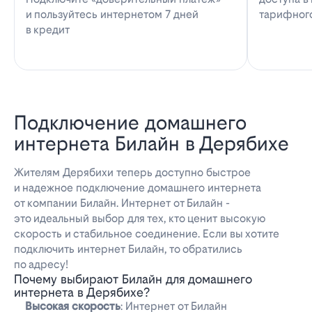
и пользуйтесь интернетом 7 дней
тарифног
в кредит
Подключение домашнего
интернета Билайн в Дерябихе
Жителям Дерябихи теперь доступно быстрое
и надежное подключение домашнего интернета
от компании Билайн. Интернет от Билайн -
это идеальный выбор для тех, кто ценит высокую
скорость и стабильное соединение. Если вы хотите
подключить интернет Билайн, то обратились
по адресу!
Почему выбирают Билайн для домашнего
интернета в Дерябихе?
Высокая скорость
: Интернет от Билайн