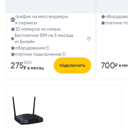
трафик на мессенджеры
оборудова
и сервисы
платное п
10 номеров на семью
Бесплатная SIM на 3 месяца
от Билайн
оборудование
платное подключение
550
275
700
подключить
₽ в м
₽ в месяц