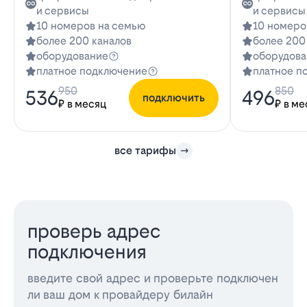
и сервисы
и сервисы
10 номеров на семью
10 номеро
более 200 каналов
более 200
оборудование
оборудова
платное подключение
платное п
950
850
536
496
подключить
₽ в месяц
₽ в ме
все тарифы
проверь адрес
подключения
введите свой адрес и проверьте подключен
ли ваш дом к провайдеру билайн