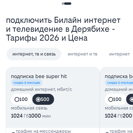
Подключить Билайн интернет
и телевидение в Дерябихе -
Тарифы 2026 и Цена
интернет, тв и связь
интернет и тв
интернет
подписка bee super hit
подписка be
скидка 6 месяцев
скидка 6 месяце
домашний интернет, мбит/с
домашний ин
100
500
100
мобильная связь
мобильная с
1024
1000
1024
200
Гб
мин
Гб
трафик на мессенджеры
трафик н