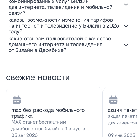
комбинированных услуг Билайн
для интернета, телевидения и мобильной
связи?
Каковы возможности изменения тарифов
на интернет и телевидение у Билайн в 2026
году?
Какие отзывам пользователей о качестве
домашнего интернета и телевидения
от Билайн в Дерябихе?
свежие новости
max без расхода мобильного
акция паке
трафика
акция пакет 
MAX станет бесплатным
для клиенто
для абонентов билайн с 1 августа
запускает н
2026 года использование
05 авг 2026
09 янв 2025
предложение