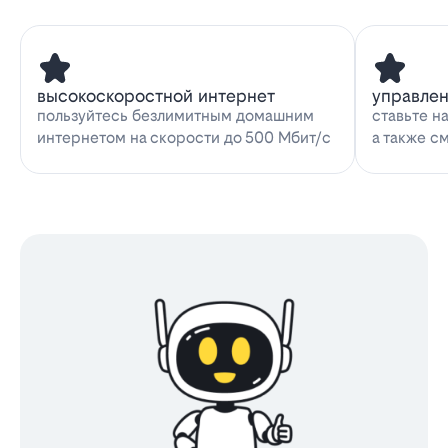
высокоскоростной интернет
управле
пользуйтесь безлимитным домашним
ставьте н
интернетом на скорости до 500 Мбит/с
а также с