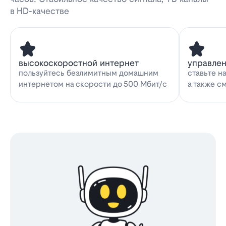
в HD-качестве
высокоскоростной интернет
управле
пользуйтесь безлимитным домашним
ставьте н
интернетом на скорости до 500 Мбит/с
а также с