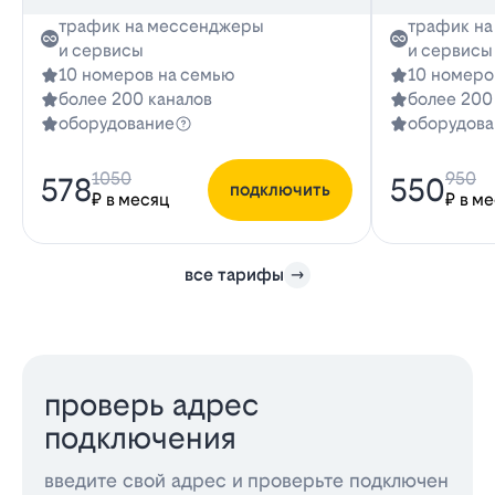
трафик на мессенджеры
трафик н
и сервисы
и сервисы
10 номеров на семью
10 номеро
более 200 каналов
более 200
оборудование
оборудова
1050
950
578
550
подключить
₽ в месяц
₽ в м
все тарифы
проверь адрес
подключения
введите свой адрес и проверьте подключен