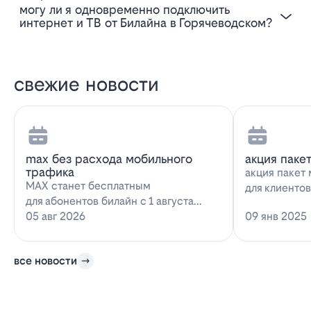
Могу ли я одновременно подключить
интернет и ТВ от Билайна в Горячеводском?
свежие новости
max без расхода мобильного
акция паке
трафика
акция пакет 
MAX станет бесплатным
для клиенто
для абонентов билайн с 1 августа
запускает н
2026 года использование
05 авг 2026
09 янв 2025
предложение
мессенджера MAX перестанет
расходова…
все новости