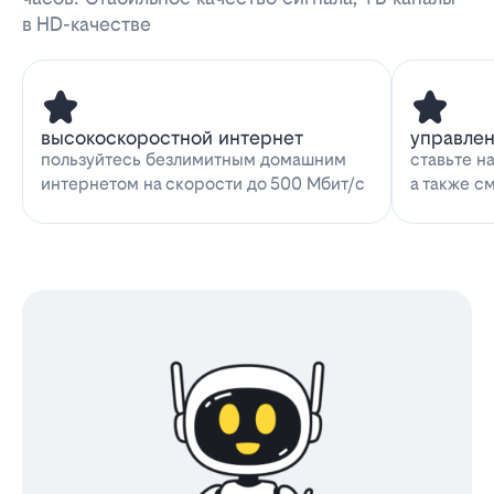
в HD-качестве
высокоскоростной интернет
управле
пользуйтесь безлимитным домашним
ставьте н
интернетом на скорости до 500 Мбит/с
а также с