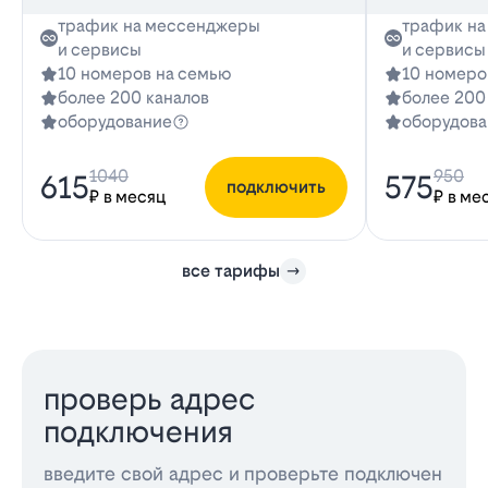
трафик на мессенджеры
трафик н
и сервисы
и сервисы
10 номеров на семью
10 номеро
более 200 каналов
более 200
оборудование
оборудова
1040
950
615
575
подключить
₽ в месяц
₽ в ме
все тарифы
проверь адрес
подключения
введите свой адрес и проверьте подключен