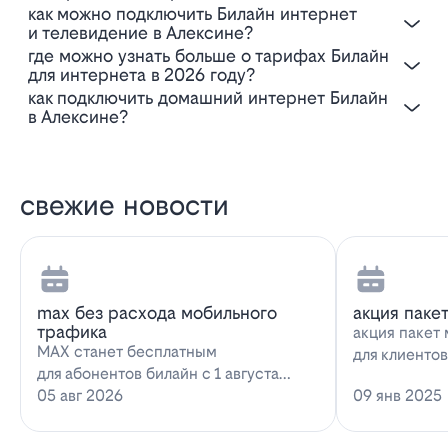
Как можно подключить Билайн интернет
и телевидение в Алексине?
Где можно узнать больше о тарифах Билайн
для интернета в 2026 году?
Как подключить домашний интернет Билайн
в Алексине?
свежие новости
max без расхода мобильного
акция паке
трафика
акция пакет 
MAX станет бесплатным
для клиенто
для абонентов билайн с 1 августа
запускает н
2026 года использование
05 авг 2026
09 янв 2025
предложение
мессенджера MAX перестанет
расходова…