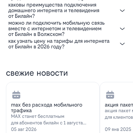
Каковы преимущества подключения
домашнего интернета и телевидения
от Билайн?
Можно ли подключить мобильную связь
вместе с интернетом и телевидением
от Билайн в Волжском?
Как узнать цену на тарифы для интернета
от Билайн в 2026 году?
свежие новости
max без расхода мобильного
акция паке
трафика
акция пакет 
MAX станет бесплатным
для клиенто
для абонентов билайн с 1 августа
запускает н
2026 года использование
05 авг 2026
09 янв 2025
предложение