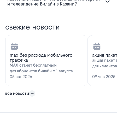
и телевидение Билайн в Казани?
свежие новости
max без расхода мобильного
акция паке
трафика
акция пакет 
MAX станет бесплатным
для клиенто
для абонентов билайн с 1 августа
запускает н
2026 года использование
05 авг 2026
09 янв 2025
предложение
мессенджера MAX перестанет
расходова…
все новости