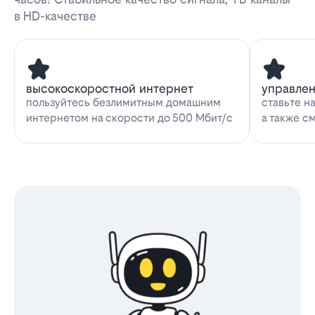
в HD-качестве
высокоскоростной интернет
управле
пользуйтесь безлимитным домашним
ставьте н
интернетом на скорости до 500 Мбит/с
а также с