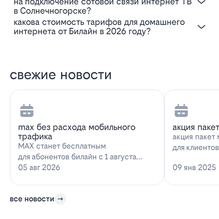
на подключение сотовой связи интернет ТВ
в Солнечногорске?
Какова стоимость тарифов для домашнего
интернета от Билайн в 2026 году?
свежие новости
max без расхода мобильного
акция паке
трафика
акция пакет 
MAX станет бесплатным
для клиенто
для абонентов билайн с 1 августа
запускает н
2026 года использование
05 авг 2026
09 янв 2025
предложение
мессенджера MAX перестанет
расходова…
все новости