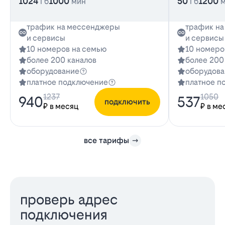
1024
1000
50
1200
Гб
мин
Гб
трафик на мессенджеры
трафик н
и сервисы
и сервисы
10 номеров на семью
10 номеро
более 200 каналов
более 200
оборудование
оборудова
платное подключение
платное п
1237
1050
940
537
подключить
₽ в месяц
₽ в ме
все тарифы
проверь адрес
подключения