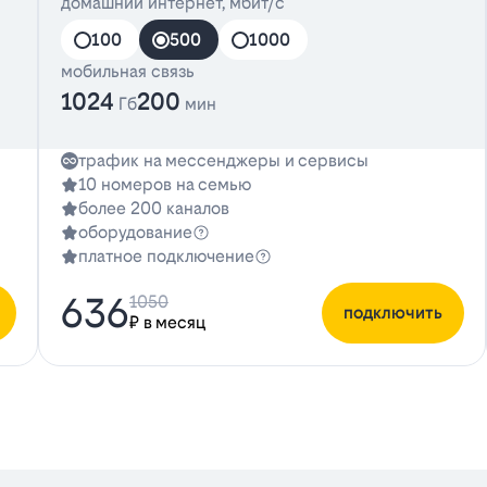
домашний интернет, мбит/с
100
500
1000
мобильная связь
1024
200
Гб
мин
трафик на мессенджеры и сервисы
10 номеров на семью
более 200 каналов
оборудование
платное подключение
636
1050
подключить
₽ в месяц