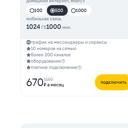
домашний интернет, мбит/с
100
500
1000
мобильная связь
1024
1000
Гб
мин
трафик на мессенджеры и сервисы
10 номеров на семью
более 200 каналов
оборудование
платное подключение
670
1150
подключить
₽ в месяц