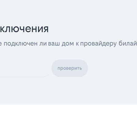
дключения
е подключен ли ваш дом к провайдеру била
проверить