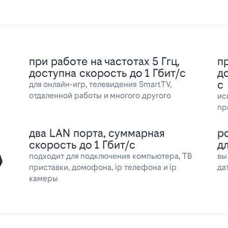
при работе на частотах 5 Ггц,
пр
доступна скорость до 1 Гбит/с
д
с
для онлайн-игр, телевидения SmartTV,
отдаленной работы и многого другого
ис
пр
два LAN порта, суммарная
р
скорость до 1 Гбит/с
д
подходит для подключения компьютера, ТВ
вы
приставки, домофона, ip телефона и ip
да
камеры