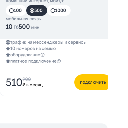
домашний интернет, мбит/с
100
500
1000
мобильная связь
10
500
Гб
мин
трафик на мессенджеры и сервисы
10 номеров на семью
оборудование
платное подключение
510
900
подключить
₽ в месяц