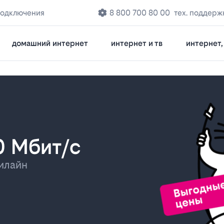
подключения
8 800 700 80 00
тех. поддерж
домашний интернет
интернет и тв
интернет, 
0 Мбит/с
илайн