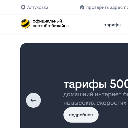
Алтуховка
проверить адрес п
тарифы
тарифы 50
домашний интернет б
на высоких скоростях
подробнее