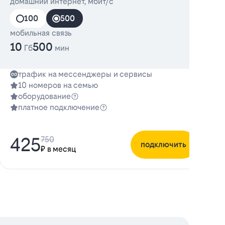
домашний интернет, мбит/с
100
500
мобильная связь
10
500
Гб
мин
трафик на мессенджеры и сервисы
10 номеров на семью
оборудование
платное подключение
425
750
подключить
₽ в месяц