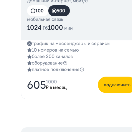
домашний интернет, мбит/с
100
500
мобильная связь
1024
1000
Гб
мин
трафик на мессенджеры и сервисы
10 номеров на семью
более 200 каналов
оборудование
платное подключение
605
1000
подключить
₽ в месяц