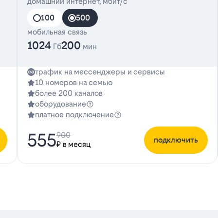
домашний интернет, мбит/с
100
500
мобильная связь
1024
200
Гб
мин
трафик на мессенджеры и сервисы
10 номеров на семью
более 200 каналов
оборудование
платное подключение
555
900
подключить
₽ в месяц