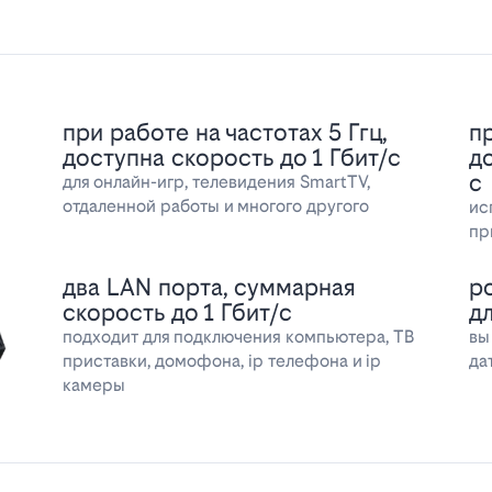
при работе на частотах 5 Ггц,
пр
доступна скорость до 1 Гбит/с
д
с
для онлайн-игр, телевидения SmartTV,
отдаленной работы и многого другого
ис
пр
два LAN порта, суммарная
р
скорость до 1 Гбит/с
д
подходит для подключения компьютера, ТВ
вы
приставки, домофона, ip телефона и ip
да
камеры