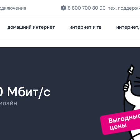
одключения
8 800 700 80 00
тех. поддерж
домашний интернет
интернет и тв
интернет, 
0 Мбит/с
илайн