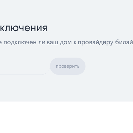
дключения
е подключен ли ваш дом к провайдеру била
проверить