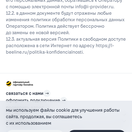
его персональных данных, обратившись к Оператору
с помощью электронной почты info@i-provider.ru.
12.2. в данном документе будут отражены любые
изменения политики обработки персональных данных
Оператором. Политика действует бессрочно
до замены ее новой версией.
12.3. актуальная версия Политики в свободном доступе
расположена в сети Интернет по адресу https://l-
beeline.ru/politika-konfidencialnosti.
связаться с нами
оформить подключение
проверить адрес
мы используем файлы cookie для улучшения работы
для дома
сайта. продолжая, вы соглашаетесь
информация
с их использованием
© 2012-2026 l-beeline.ru — официальный сайт партнера провайдера билайн,
действующий на основании агентского договора