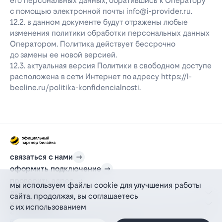
его персональных данных, обратившись к Оператору
с помощью электронной почты info@i-provider.ru.
12.2. в данном документе будут отражены любые
изменения политики обработки персональных данных
Оператором. Политика действует бессрочно
до замены ее новой версией.
12.3. актуальная версия Политики в свободном доступе
расположена в сети Интернет по адресу https://l-
beeline.ru/politika-konfidencialnosti.
связаться с нами
оформить подключение
проверить адрес
мы используем файлы cookie для улучшения работы
для дома
сайта. продолжая, вы соглашаетесь
информация
с их использованием
© 2012-2026 l-beeline.ru — официальный сайт партнера провайдера билайн,
действующий на основании агентского договора