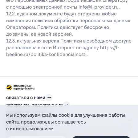
его персональных данных, обратившись к Оператору
с помощью электронной почты info@i-provider.ru.
12.2. в данном документе будут отражены любые
изменения политики обработки персональных данных
Оператором. Политика действует бессрочно
до замены ее новой версией.
12.3. актуальная версия Политики в свободном доступе
расположена в сети Интернет по адресу https://l-
beeline.ru/politika-konfidencialnosti.
связаться с нами
оформить подключение
проверить адрес
мы используем файлы cookie для улучшения работы
для дома
сайта. продолжая, вы соглашаетесь
информация
с их использованием
© 2012-2026 l-beeline.ru — официальный сайт партнера провайдера билайн,
действующий на основании агентского договора