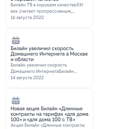
Билайн ТВ в хорошем качествеXXI
век считает прогрессивным,
большинство технологий доступны
16 августа 2022
всем поль…
Билайн увеличил скорость
Домашнего Интернета в Москве
и области
Билайн увеличил скорость
Домашнего ИнтернетаБилайн
увеличил скорость Домашнего
14 августа 2022
Интернета. За последн…
Новая акция Билайн «Длинные
контракты на тарифах «для дома
100» и «для дома 100 с ТВ»
Акция Билайн «Длинные контракты