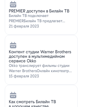
PREMIER доступен в Билайн ТВ
Билайн ТВ подключает
PREMIERБилайн ТВ предлагает
подписку на PREMIER. Всем
21 февраля 2023
абонентам, подключившим о…
Контент студии Warner Brothers
доступен в мультимедийном
сервисе Okko
Okko транслирует фильмы студии
Warner BrothersОнлайн кинотеатр
Okko пополнил коллекцию лучшими
15 февраля 2023
голли…
Как смотреть Билайн ТВ
в хорошем качестве