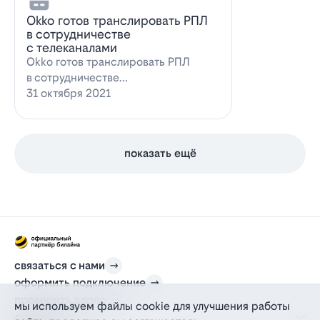
Оkko готов транслировать РПЛ
в сотрудничестве
с телеканалами
Оkko готов транслировать РПЛ
в сотрудничестве
с каналамиВидеосервис Okko
31 октября 2021
заявил о готовности приступ…
показать ещё
связаться с нами
оформить подключение
проверить адрес
мы используем файлы cookie для улучшения работы
для дома