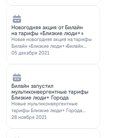
Новогодняя акция от Билайн
на тарифы «Близкие люди+»
Новая новогодняя акция на тарифы
Билайн «Близкие люди+»Билайн
предлагает новогоднее пред…
05 декабря 2021
Билайн запустил
мультиконвергентные тарифы
Близкие люди+ Города
Новые мультиконвергентные
тарифы Близкие люди+ Города
от БилайнОператор Билайн радует
28 ноября 2021
новых и действ…