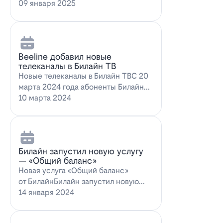
запускает новое выгодное
09 января 2025
предложение для…
Beeline добавил новые
телеканалы в Билайн ТВ
Новые телеканалы в Билайн ТВС 20
марта 2024 года абоненты Билайн
ТВ получат возможность
10 марта 2024
наслаждаться…
Билайн запустил новую услугу
— «Общий баланс»
Новая услуга «Общий баланс»
от БилайнБилайн запустил новую
услугу – "Общий баланс"…
14 января 2024