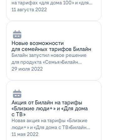
на тарифах «для дома 100» и «для
дома 100 с…
11 августа 2022
Новые возможности
для семейных тарифов Билайн
Билайн запустил новое решение
для продукта «Семья»Билайн
объявил о запуске новых возможн…
29 июля 2022
Акция от Билайн на тарифы
«Близкие люди+» и «Для дома
с ТВ»
Новая акция на тарифы «Близкие
люди+» и «Для дома с ТВ»Билайн
предлагает выг…
11 мая 2022