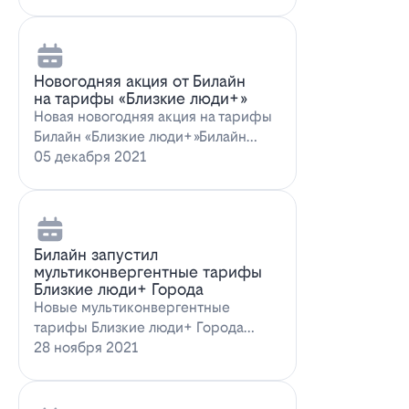
Новогодняя акция от Билайн
на тарифы «Близкие люди+»
Новая новогодняя акция на тарифы
Билайн «Близкие люди+»Билайн
предлагает новогоднее пред…
05 декабря 2021
Билайн запустил
мультиконвергентные тарифы
Близкие люди+ Города
Новые мультиконвергентные
тарифы Близкие люди+ Города
от БилайнОператор Билайн радует
28 ноября 2021
новых и действ…