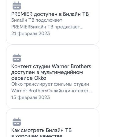
PREMIER доступен в Билайн ТВ
Билайн ТВ подключает
PREMIERБилайн ТВ предлагает
подписку на PREMIER. Всем
21 февраля 2023
абонентам, подключившим о…
Контент студии Warner Brothers
доступен в мультимедийном
сервисе Okko
Okko транслирует фильмы студии
Warner BrothersОнлайн кинотеатр
Okko пополнил коллекцию лучшими
15 февраля 2023
голли…
Как смотреть Билайн ТВ
в хорошем качестве