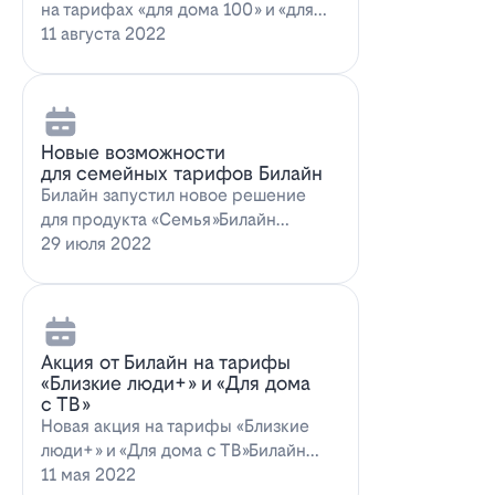
на тарифах «для дома 100» и «для
дома 100 с…
11 августа 2022
Новые возможности
для семейных тарифов Билайн
Билайн запустил новое решение
для продукта «Семья»Билайн
объявил о запуске новых возможн…
29 июля 2022
Акция от Билайн на тарифы
«Близкие люди+» и «Для дома
с ТВ»
Новая акция на тарифы «Близкие
люди+» и «Для дома с ТВ»Билайн
предлагает выг…
11 мая 2022