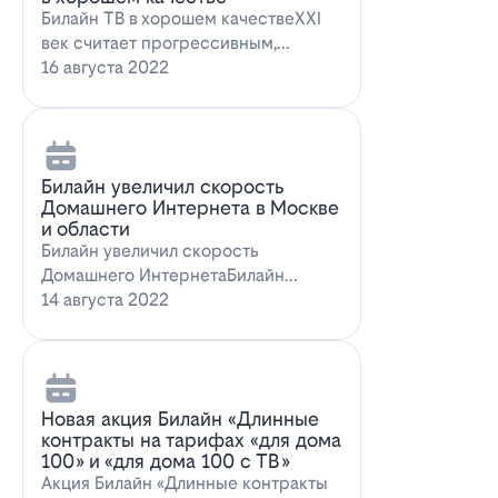
Билайн ТВ в хорошем качествеXXI
век считает прогрессивным,
большинство технологий доступны
16 августа 2022
всем поль…
Билайн увеличил скорость
Домашнего Интернета в Москве
и области
Билайн увеличил скорость
Домашнего ИнтернетаБилайн
увеличил скорость Домашнего
14 августа 2022
Интернета. За последн…
Новая акция Билайн «Длинные
контракты на тарифах «для дома
100» и «для дома 100 с ТВ»
Акция Билайн «Длинные контракты