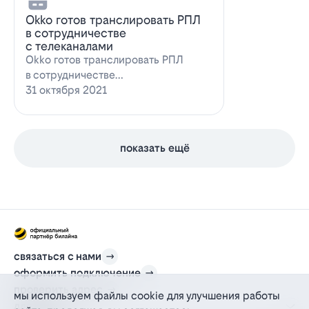
Оkko готов транслировать РПЛ
в сотрудничестве
с телеканалами
Оkko готов транслировать РПЛ
в сотрудничестве
с каналамиВидеосервис Okko
31 октября 2021
заявил о готовности приступ…
показать ещё
связаться с нами
оформить подключение
проверить адрес
мы используем файлы cookie для улучшения работы
для дома