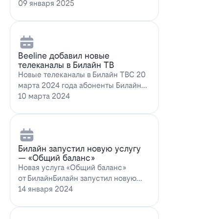
запускает новое выгодное
09 января 2025
предложение для…
Beeline добавил новые
телеканалы в Билайн ТВ
Новые телеканалы в Билайн ТВС 20
марта 2024 года абоненты Билайн
ТВ получат возможность
10 марта 2024
наслаждаться…
Билайн запустил новую услугу
— «Общий баланс»
Новая услуга «Общий баланс»
от БилайнБилайн запустил новую
услугу – "Общий баланс"…
14 января 2024