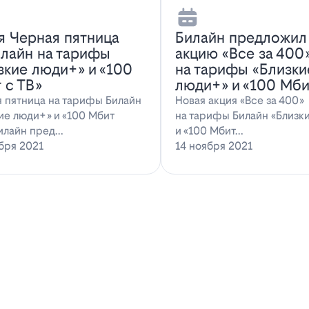
я Черная пятница
Билайн предложил
илайн на тарифы
акцию «Все за 400
зкие люди+» и «100
на тарифы «Близки
 с ТВ»
люди+» и «100 Мби
 пятница на тарифы Билайн
Новая акция «Все за 400»
ие люди+» и «100 Мбит
на тарифы Билайн «Близк
илайн пред…
и «100 Мбит…
бря 2021
14 ноября 2021