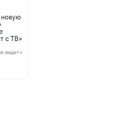
 новую
»
е
т с ТВ»
ие люди+»