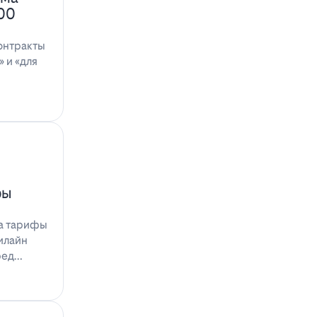
100
онтракты
 и «для
фы
на тарифы
илайн
ред…