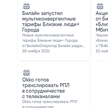
Билайн запустил
Акци
мультиконвергентные
от Б
тарифы Близкие люди+
«Бли
Города
Мбит
Новые мультиконвергентные
Черная
тарифы Близкие люди+ Города
«Близк
от БилайнОператор Билайн радует
с ТВ»Б
новых и действ…
28 ноября 2021
22 ноя
Оkko готов
транслировать РПЛ
в сотрудничестве
с телеканалами
Оkko готов транслировать РПЛ
в сотрудничестве