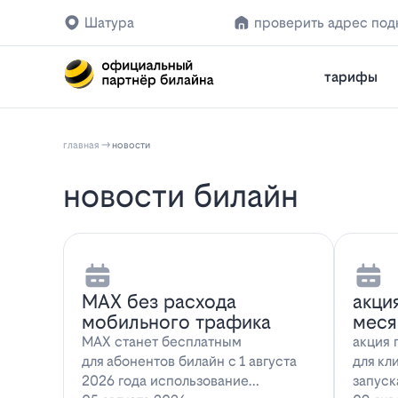
Шатура
проверить адрес по
тарифы
главная
новости
новости билайн
MAX без расхода
акци
мобильного трафика
меся
MAX станет бесплатным
акция 
для абонентов билайн с 1 августа
для кл
2026 года использование
запуск