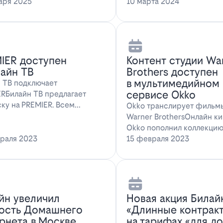
ожение для…
аря 2025
наслаждаться…
10 марта 2024
IER доступен
Контент студии Wa
лайн ТВ
Brothers доступен
в мультимедийном
 ТВ подключает
сервисе Okko
RБилайн ТВ предлагает
ку на PREMIER. Всем
Okko транслирует фильм
там, подключившим о…
Warner BrothersОнлайн к
Okko пополнил коллекци
раля 2023
голли…
15 февраля 2023
йн увеличил
Новая акция Билай
ость Домашнего
«Длинные контрак
рнета в Москве
на тарифах «для д