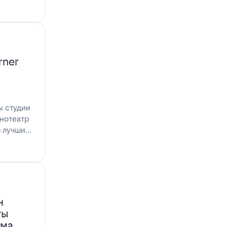
rner
ы студии
инотеатр
ю лучшими
н
ты
ома