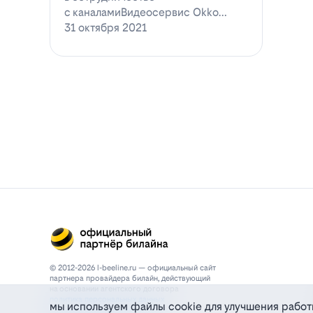
с каналамиВидеосервис Okko
заявил о готовности приступ…
31 октября 2021
© 2012-2026 l-beeline.ru — официальный сайт
партнера провайдера билайн, действующий
на основании агентского договора
политика персональных данных
мы используем файлы cookie для улучшения работ
политика конфиденциальности