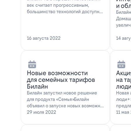
и об
век считает прогрессивным,
большинство технологий доступны
Билайн
всем поль…
Домаш
увелич
Интерн
16 августа 2022
14 авг
Новые возможности
Акци
для семейных тарифов
на т
Билайн
люди
Билайн запустил новое решение
Новая 
для продукта «Семья»Билайн
люди+»
объявил о запуске новых возможн…
предла
29 июля 2022
11 мая