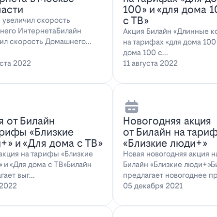
ласти
100» и «для дома 
с ТВ»
 увеличил скорость
него ИнтернетаБилайн
Акция Билайн «Длинные к
ил скорость Домашнего
на тарифах «для дома 100»
ета. За последн…
дома 100 с…
уста 2022
11 августа 2022
я от Билайн
Новогодняя акция
арифы «Близкие
от Билайн на тари
+» и «Для дома с ТВ»
«Близкие люди+»
акция на тарифы «Близкие
Новая новогодняя акция 
 и «Для дома с ТВ»Билайн
Билайн «Близкие люди+»Б
гает выг…
предлагает новогоднее п
 2022
05 декабря 2021