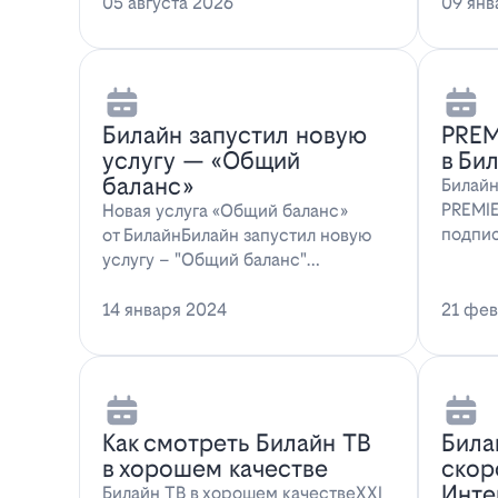
мессенджера MAX перес…
05 августа 2026
предл
09 янв
Билайн запустил новую
PREM
услугу — «Общий
в Би
баланс»
Билайн
PREMIE
Новая услуга «Общий баланс»
подпис
от БилайнБилайн запустил новую
абонен
услугу – "Общий баланс"…
14 января 2024
21 фев
Как смотреть Билайн ТВ
Била
в хорошем качестве
скор
Инте
Билайн ТВ в хорошем качествеXXI