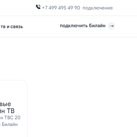
+7 499 495 49 90
подключение
подключить билайн
тв и связь
овые
йн ТВ
йн ТВС 20
ы Билайн