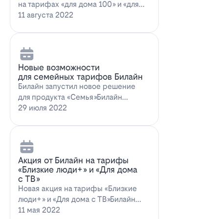
на тарифах «для дома 100» и «для
дома 100 с…
11 августа 2022
Новые возможности
для семейных тарифов Билайн
Билайн запустил новое решение
для продукта «Семья»Билайн
объявил о запуске новых возможн…
29 июля 2022
Акция от Билайн на тарифы
«Близкие люди+» и «Для дома
с ТВ»
Новая акция на тарифы «Близкие
люди+» и «Для дома с ТВ»Билайн
предлагает выг…
11 мая 2022