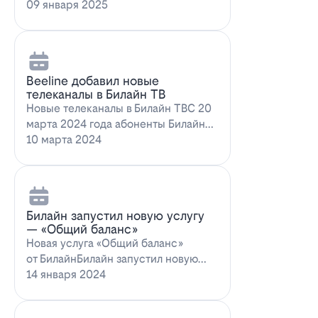
запускает новое выгодное
09 января 2025
предложение для…
Beeline добавил новые
телеканалы в Билайн ТВ
Новые телеканалы в Билайн ТВС 20
марта 2024 года абоненты Билайн
ТВ получат возможность
10 марта 2024
наслаждаться…
Билайн запустил новую услугу
— «Общий баланс»
Новая услуга «Общий баланс»
от БилайнБилайн запустил новую
услугу – "Общий баланс"…
14 января 2024