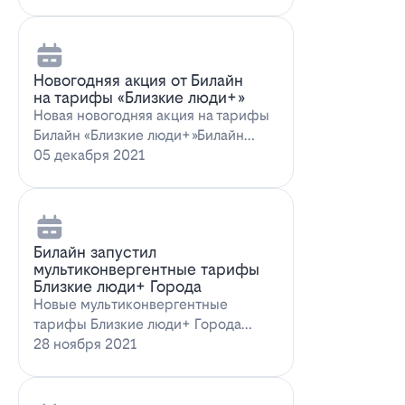
Новогодняя акция от Билайн
на тарифы «Близкие люди+»
Новая новогодняя акция на тарифы
Билайн «Близкие люди+»Билайн
предлагает новогоднее пред…
05 декабря 2021
Билайн запустил
мультиконвергентные тарифы
Близкие люди+ Города
Новые мультиконвергентные
тарифы Близкие люди+ Города
от БилайнОператор Билайн радует
28 ноября 2021
новых и действ…