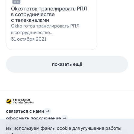
Оkko готов транслировать РПЛ
в сотрудничестве
с телеканалами
Оkko готов транслировать РПЛ
в сотрудничестве
с каналамиВидеосервис Okko
31 октября 2021
заявил о готовности приступ…
показать ещё
связаться с нами
оформить подключение
проверить адрес
мы используем файлы cookie для улучшения работы
для дома