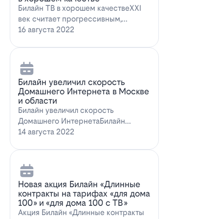
Билайн ТВ в хорошем качествеXXI
век считает прогрессивным,
большинство технологий доступны
16 августа 2022
всем поль…
Билайн увеличил скорость
Домашнего Интернета в Москве
и области
Билайн увеличил скорость
Домашнего ИнтернетаБилайн
увеличил скорость Домашнего
14 августа 2022
Интернета. За последн…
Новая акция Билайн «Длинные
контракты на тарифах «для дома
100» и «для дома 100 с ТВ»
Акция Билайн «Длинные контракты