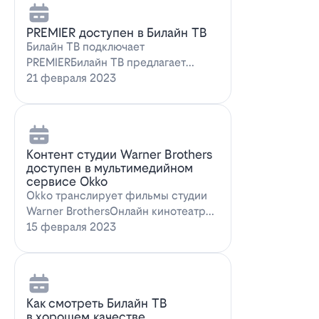
PREMIER доступен в Билайн ТВ
Билайн ТВ подключает
PREMIERБилайн ТВ предлагает
подписку на PREMIER. Всем
21 февраля 2023
абонентам, подключившим о…
Контент студии Warner Brothers
доступен в мультимедийном
сервисе Okko
Okko транслирует фильмы студии
Warner BrothersОнлайн кинотеатр
Okko пополнил коллекцию лучшими
15 февраля 2023
голли…
Как смотреть Билайн ТВ
в хорошем качестве