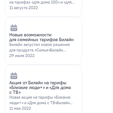
на тарифах «для дома 100» и «для
дома 100 с…
11 августа 2022
Новые возможности
для семейных тарифов Билайн
Билайн запустил новое решение
для продукта «Семья»Билайн
объявил о запуске новых возможн…
29 июля 2022
Акция от Билайн на тарифы
«Близкие люди+» и «Для дома
с ТВ»
Новая акция на тарифы «Близкие
люди+» и «Для дома с ТВ»Билайн
предлагает выг…
11 мая 2022