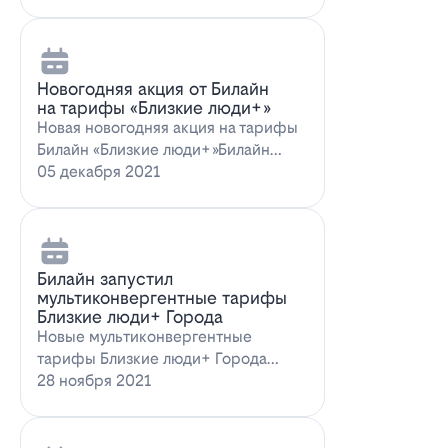
Новогодняя акция от Билайн
на тарифы «Близкие люди+»
Новая новогодняя акция на тарифы
Билайн «Близкие люди+»Билайн
предлагает новогоднее пред…
05 декабря 2021
Билайн запустил
мультиконвергентные тарифы
Близкие люди+ Города
Новые мультиконвергентные
тарифы Близкие люди+ Города
от БилайнОператор Билайн радует
28 ноября 2021
новых и действ…