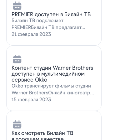
PREMIER доступен в Билайн ТВ
Билайн ТВ подключает
PREMIERБилайн ТВ предлагает
подписку на PREMIER. Всем
21 февраля 2023
абонентам, подключившим о…
Контент студии Warner Brothers
доступен в мультимедийном
сервисе Okko
Okko транслирует фильмы студии
Warner BrothersОнлайн кинотеатр
Okko пополнил коллекцию лучшими
15 февраля 2023
голли…
Как смотреть Билайн ТВ
в хорошем качестве