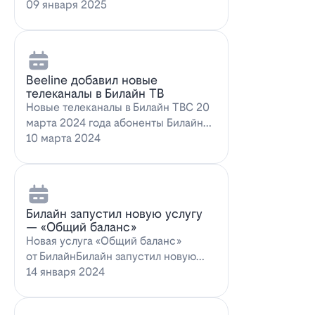
запускает новое выгодное
09 января 2025
предложение для…
Beeline добавил новые
телеканалы в Билайн ТВ
Новые телеканалы в Билайн ТВС 20
марта 2024 года абоненты Билайн
ТВ получат возможность
10 марта 2024
наслаждаться…
Билайн запустил новую услугу
— «Общий баланс»
Новая услуга «Общий баланс»
от БилайнБилайн запустил новую
услугу – "Общий баланс"…
14 января 2024