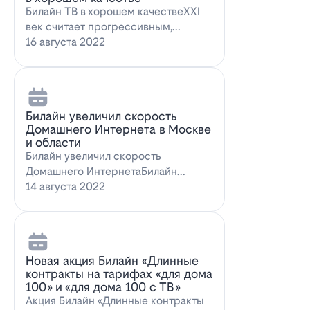
Билайн ТВ в хорошем качествеXXI
век считает прогрессивным,
большинство технологий доступны
16 августа 2022
всем поль…
Билайн увеличил скорость
Домашнего Интернета в Москве
и области
Билайн увеличил скорость
Домашнего ИнтернетаБилайн
увеличил скорость Домашнего
14 августа 2022
Интернета. За последн…
Новая акция Билайн «Длинные
контракты на тарифах «для дома
100» и «для дома 100 с ТВ»
Акция Билайн «Длинные контракты