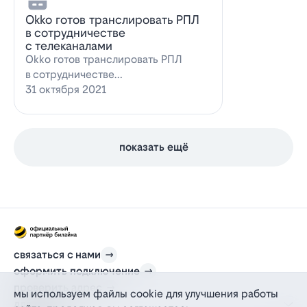
Оkko готов транслировать РПЛ
в сотрудничестве
с телеканалами
Оkko готов транслировать РПЛ
в сотрудничестве
с каналамиВидеосервис Okko
31 октября 2021
заявил о готовности приступ…
показать ещё
связаться с нами
оформить подключение
проверить адрес
мы используем файлы cookie для улучшения работы
для дома