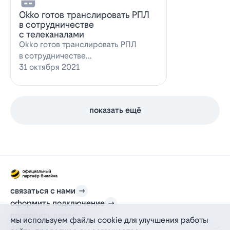
Оkko готов транслировать РПЛ
в сотрудничестве
с телеканалами
Оkko готов транслировать РПЛ
в сотрудничестве
с каналамиВидеосервис Okko
31 октября 2021
заявил о готовности приступ…
показать ещё
связаться с нами
оформить подключение
проверить адрес
мы используем файлы cookie для улучшения работы
для дома