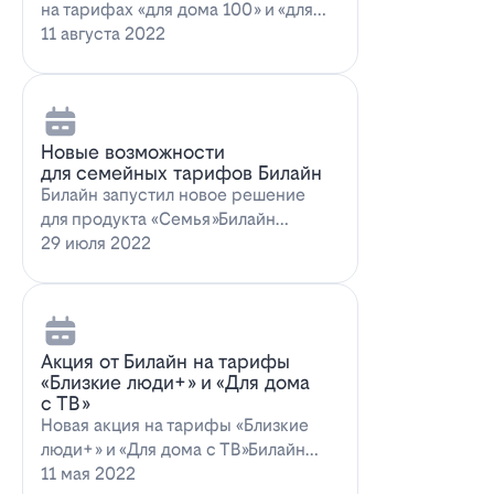
на тарифах «для дома 100» и «для
дома 100 с…
11 августа 2022
Новые возможности
для семейных тарифов Билайн
Билайн запустил новое решение
для продукта «Семья»Билайн
объявил о запуске новых возможн…
29 июля 2022
Акция от Билайн на тарифы
«Близкие люди+» и «Для дома
с ТВ»
Новая акция на тарифы «Близкие
люди+» и «Для дома с ТВ»Билайн
предлагает выг…
11 мая 2022