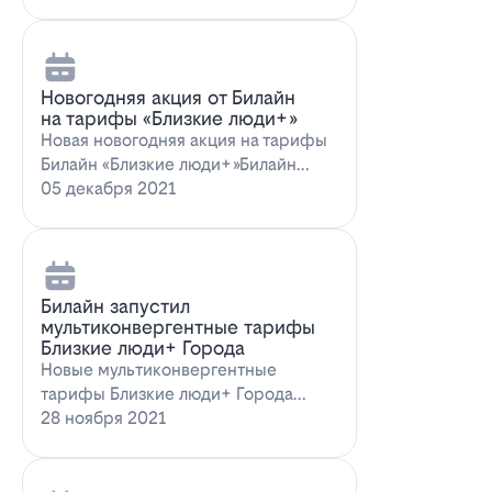
Новогодняя акция от Билайн
на тарифы «Близкие люди+»
Новая новогодняя акция на тарифы
Билайн «Близкие люди+»Билайн
предлагает новогоднее пред…
05 декабря 2021
Билайн запустил
мультиконвергентные тарифы
Близкие люди+ Города
Новые мультиконвергентные
тарифы Близкие люди+ Города
от БилайнОператор Билайн радует
28 ноября 2021
новых и действ…