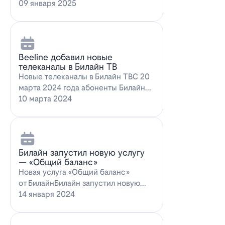
запускает новое выгодное
09 января 2025
предложение для…
Beeline добавил новые
телеканалы в Билайн ТВ
Новые телеканалы в Билайн ТВС 20
марта 2024 года абоненты Билайн
ТВ получат возможность
10 марта 2024
наслаждаться…
Билайн запустил новую услугу
— «Общий баланс»
Новая услуга «Общий баланс»
от БилайнБилайн запустил новую
услугу – "Общий баланс"…
14 января 2024