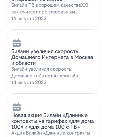
Билайн ТВ в хорошем качествеXXI
век считает прогрессивным,
большинство технологий доступны
16 августа 2022
всем поль…
Билайн увеличил скорость
Домашнего Интернета в Москве
и области
Билайн увеличил скорость
Домашнего ИнтернетаБилайн
увеличил скорость Домашнего
14 августа 2022
Интернета. За последн…
Новая акция Билайн «Длинные
контракты на тарифах «для дома
100» и «для дома 100 с ТВ»
Акция Билайн «Длинные контракты