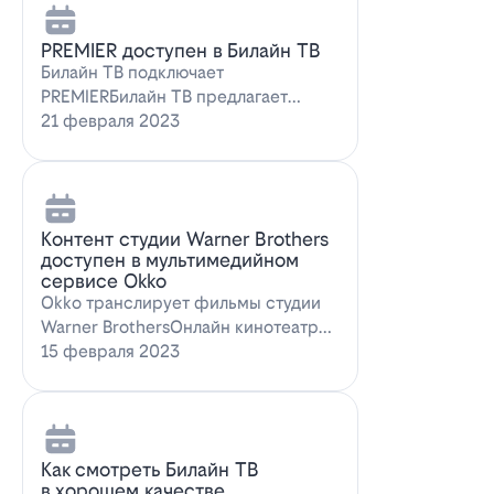
PREMIER доступен в Билайн ТВ
Билайн ТВ подключает
PREMIERБилайн ТВ предлагает
подписку на PREMIER. Всем
21 февраля 2023
абонентам, подключившим о…
Контент студии Warner Brothers
доступен в мультимедийном
сервисе Okko
Okko транслирует фильмы студии
Warner BrothersОнлайн кинотеатр
Okko пополнил коллекцию лучшими
15 февраля 2023
голли…
Как смотреть Билайн ТВ
в хорошем качестве