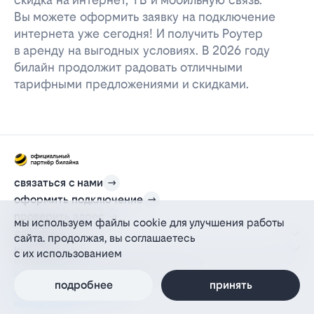
Вы можете оформить заявку на подключение
интернета уже сегодня! И получить Роутер
в аренду на выгодных условиях. В 2026 году
билайн продолжит радовать отличными
тарифными предложениями и скидками.
связаться с нами
оформить подключение
проверить адрес
мы используем файлы cookie для улучшения работы
для дома
сайта. продолжая, вы соглашаетесь
информация
с их использованием
© 2012-2026 l-beeline.ru — официальный сайт партнера провайдера билайн,
действующий на основании агентского договора
политика персональных данных
подробнее
принять
политика конфиденциальности
политика cookie