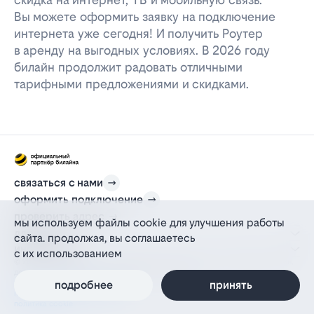
Вы можете оформить заявку на подключение
интернета уже сегодня! И получить Роутер
в аренду на выгодных условиях. В 2026 году
билайн продолжит радовать отличными
тарифными предложениями и скидками.
связаться с нами
оформить подключение
проверить адрес
мы используем файлы cookie для улучшения работы
для дома
сайта. продолжая, вы соглашаетесь
информация
с их использованием
© 2012-2026 l-beeline.ru — официальный сайт партнера провайдера билайн,
действующий на основании агентского договора
политика персональных данных
подробнее
принять
политика конфиденциальности
политика cookie