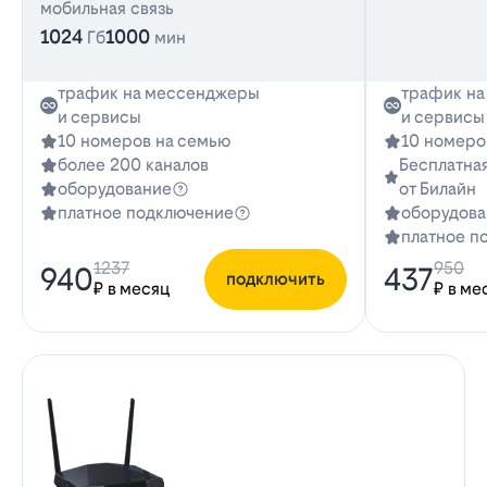
мобильная связь
1024
1000
Гб
мин
трафик на мессенджеры
трафик н
и сервисы
и сервисы
10 номеров на семью
10 номеро
более 200 каналов
Бесплатная
оборудование
от Билайн
платное подключение
оборудова
платное п
1237
950
940
437
подключить
₽ в месяц
₽ в ме