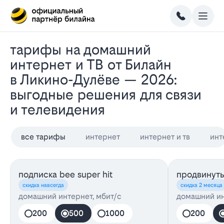
Тарифы на домашний
интернет и ТВ от Билайн
в Ликино-Дулёве — 2026:
выгодные решения для связи
и телевидения
все тарифы
интернет
интернет и тв
инт
подписка bee super hit
продвинуты
скидка навсегда
скидка 2 месяца
домашний интернет, мбит/с
домашний ин
200
500
1000
200