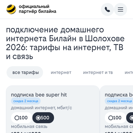
Подключение домашнего
интернета Билайн в Шолохове
2026: тарифы на интернет, ТВ
и связь
все тарифы
интернет
интернет и тв
инт
подписка bee super hit
подписка be
скидка 2 месяца
скидка 2 месяца
домашний интернет, мбит/с
домашний ин
100
500
100
мобильная связь
мобильная с