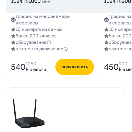
1024
1000
1024
200
Гб
мин
Гб
трафик на мессенджеры
трафик н
и сервисы
и сервисы
10 номеров на семью
10 номеро
более 200 каналов
более 200
оборудование
оборудова
платное подключение
платное п
1050
900
540
450
подключить
₽ в месяц
₽ в м