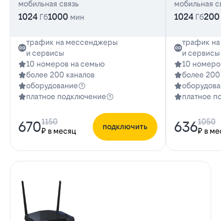
мобильная связь
мобильная с
1024
1000
1024
200
Гб
мин
Гб
трафик на мессенджеры
трафик н
и сервисы
и сервисы
10 номеров на семью
10 номеро
более 200 каналов
более 200
оборудование
оборудова
платное подключение
платное п
1150
1050
670
636
подключить
₽ в месяц
₽ в ме