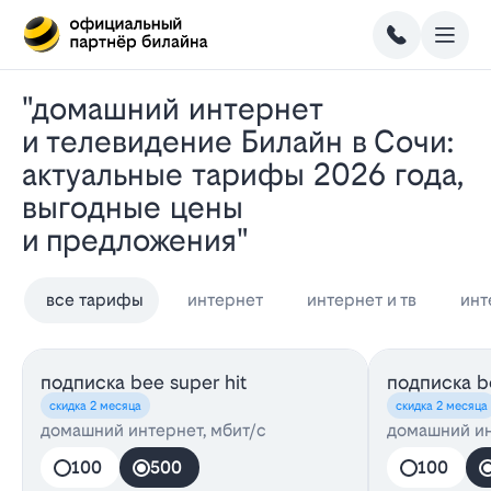
"Домашний интернет
и телевидение Билайн в Сочи:
актуальные тарифы 2026 года,
выгодные цены
и предложения"
все тарифы
интернет
интернет и тв
инт
подписка bee super hit
подписка be
скидка 2 месяца
скидка 2 месяца
домашний интернет, мбит/с
домашний ин
100
500
100